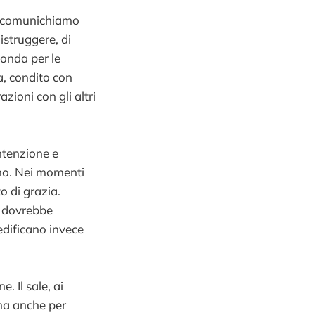
ui comunichiamo
istruggere, di
fonda per le
a, condito con
zioni con gli altri
ntenzione e
mo. Nei momenti
o di grazia.
e dovrebbe
edificano invece
. Il sale, ai
 ma anche per