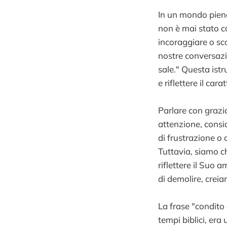
In un mondo pieno
non è mai stato co
incoraggiare o sc
nostre conversazio
sale." Questa istr
e riflettere il car
Parlare con grazi
attenzione, cons
di frustrazione o
Tuttavia, siamo c
riflettere il Suo
di demolire, crei
La frase "condito 
tempi biblici, er