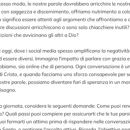
stesso modo, le nostre parole dovrebbero arricchire le nostr
con saggezza e discernimento, offriamo nutrimento a colo
significa essere attenti agli argomenti che affrontiamo e al
re discussioni arricchiscono o sono solo chiacchiere inutili
zioni che avvicinano gli altri a Dio?
di oggi, dove i social media spesso amplificano la negatività
 essere diversi. Immagina l'impatto di parlare con grazia e
bbiamo, sia online che di persona. Ogni conversazione è u
e di Cristo, e quando facciamo uno sforzo consapevole per s
stre parole, possiamo diventare fari di speranza in un m
isogno.
ua giornata, considera le seguenti domande: Come puoi rend
a? Quali passi puoi compiere per assicurarti che le tue paro
uoi fermarti un attimo prima di rispondere nelle conversazio
o Santo, o praticare l'ascolto attivo. Ricorda, l'obiettivo non