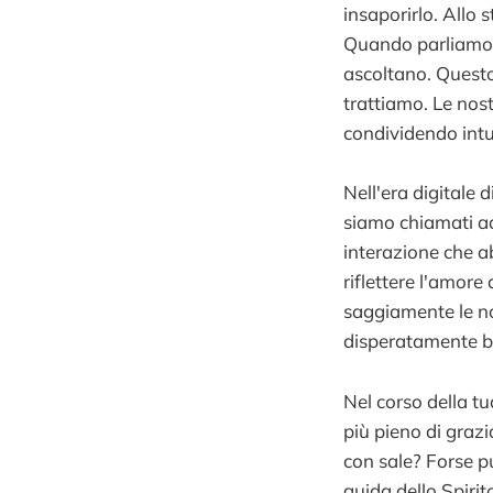
insaporirlo. Allo 
Quando parliamo 
ascoltano. Questo 
trattiamo. Le nost
condividendo intui
Nell'era digitale 
siamo chiamati ad
interazione che a
riflettere l'amor
saggiamente le no
disperatamente b
Nel corso della t
più pieno di grazi
con sale? Forse p
guida dello Spirit