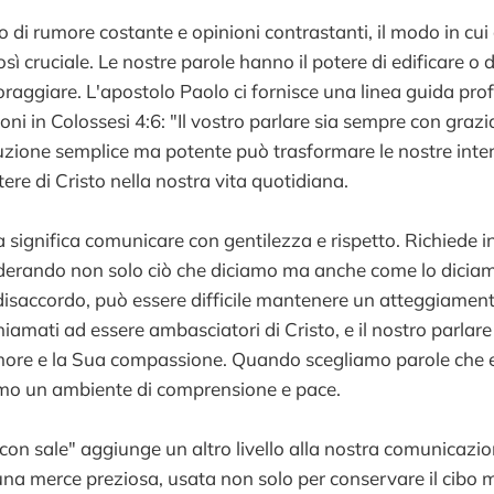
 di rumore costante e opinioni contrastanti, il modo in c
sì cruciale. Le nostre parole hanno il potere di edificare o d
oraggiare. L'apostolo Paolo ci fornisce una linea guida pro
ni in Colossesi 4:6: "Il vostro parlare sia sempre con grazi
uzione semplice ma potente può trasformare le nostre intera
attere di Cristo nella nostra vita quotidiana.
a significa comunicare con gentilezza e rispetto. Richiede i
iderando non solo ciò che diciamo ma anche come lo dicia
 disaccordo, può essere difficile mantenere un atteggiament
hiamati ad essere ambasciatori di Cristo, e il nostro parlar
 amore e la Sua compassione. Quando scegliamo parole che 
amo un ambiente di comprensione e pace.
con sale" aggiunge un altro livello alla nostra comunicazione
a una merce preziosa, usata non solo per conservare il cibo