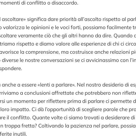
momenti di conflitto o disaccordo.
ascoltare» significa dare priorità all’ascolto rispetto al par
 valorizza le opinioni e le voci forti, possiamo facilmente 
scoltare veramente ciò che gli altri hanno da dire. Quando
riamo rispetto e diamo valore alle esperienze di chi ci cir
favorisce la comprensione, ma costruisce anche relazioni pi
diverse le nostre conversazioni se ci avvicinassimo con l’in
ispondere.
anche a essere «lenti a parlare». Nel nostro desiderio di es
arriviamo a conclusioni affrettate che potrebbero non riflette
si un momento per riflettere prima di parlare ci permette d
l loro impatto. Ci dà l’opportunità di scegliere parole che 
re il conflitto. Quante volte ci siamo trovati a desiderare di 
n troppa fretta? Coltivando la pazienza nel parlare, possi
rite inutili.