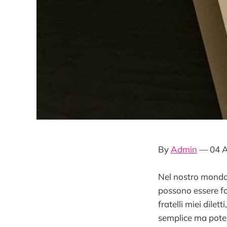
By
Admin
— 04 A
Nel nostro mondo 
possono essere fo
fratelli miei dilet
semplice ma potent