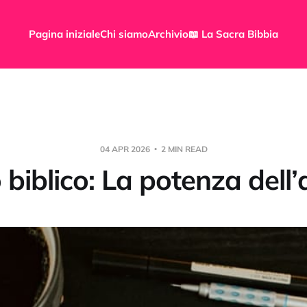
Pagina iniziale
Chi siamo
Archivio
📖 La Sacra Bibbia
04 APR 2026
2 MIN READ
 biblico: La potenza dell’