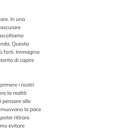
lare. In una
trascurare
 ascoltiamo
conda. Questa
ù forti. Immagina
tento di capire
primere i nostri
re la realtà
i pensare alle
promuovano la pace
poter ritirare
amo evitare