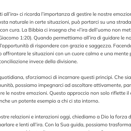
ti all’ira» ci ricorda l’importanza di gestire le nostre emozion
ta naturale in certe situazioni, può portarci su una strada 
con cura. La Bibbia ci insegna che «l’ira dell’uomo non met
(Giacomo 1:20). Quando permettiamo all’ira di guidare le no
’opportunità di rispondere con grazia e saggezza. Facend
o affrontare le situazioni con un cuore calmo e una mente p
onciliazione invece della divisione.
quotidiana, sforziamoci di incarnare questi principi. Che sia
munità, possiamo impegnarci ad ascoltare attivamente, par
re le nostre emozioni. Questo approccio non solo riflette il 
nche un potente esempio a chi ci sta intorno.
stre relazioni e interazioni oggi, chiediamo a Dio la forza d
 parlare e lenti all’ira. Con la Sua guida, possiamo trasforma