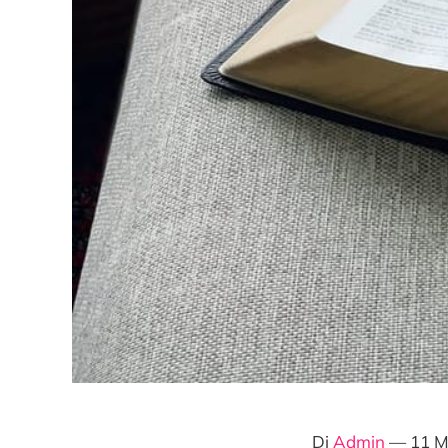
Di
Admin
— 11 M