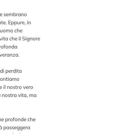
ide sembrano
te. Eppure, in
l’uomo che
ita che il Signore
profonda
everanza.
di perdita
ffrontiamo
 il nostro vero
 nostra vita, ma
one profonde che
ità passeggera