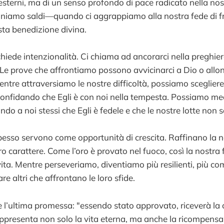
 esterni, ma di un senso profondo di pace radicato nella no
niamo saldi—quando ci aggrappiamo alla nostra fede di f
ta benedizione divina.
hiede intenzionalità. Ci chiama ad ancorarci nella preghiera
 Le prove che affrontiamo possono avvicinarci a Dio o allon
entre attraversiamo le nostre difficoltà, possiamo scegliere 
confidando che Egli è con noi nella tempesta. Possiamo med
do a noi stessi che Egli è fedele e che le nostre lotte non 
 spesso servono come opportunità di crescita. Raffinano la n
ro carattere. Come l’oro è provato nel fuoco, così la nostra
vita. Mentre perseveriamo, diventiamo più resilienti, più c
re altri che affrontano le loro sfide.
l’ultima promessa: "essendo stato approvato, riceverà la c
presenta non solo la vita eterna, ma anche la ricompensa 