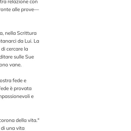
stra relazione con
ronte alle prove—
, nella Scrittura
tanarci da Lui. La
di cercare la
itare sulle Sue
sono vane.
ostra fede e
 fede è provata
ompassionevoli e
orona della vita."
di una vita