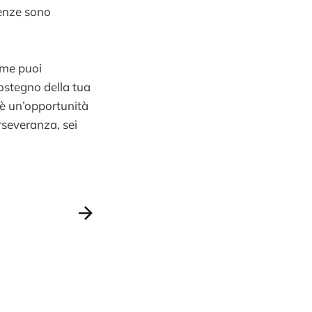
renze sono
ome puoi
sostegno della tua
 è un’opportunità
erseveranza, sei