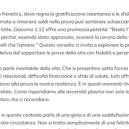
frenetico, dove regna la gratificazione istantanea e le sf
iamata a rimanere saldi nella prova può sembrare schiaccian
 lotte, Giacomo 1:12 offre una promessa potente: "Beato 
 perché, essendo stato approvato, riceverà la corona della v
lli che l’amano." Questo versetto ci invita a esplorare la 
eriva dal sopportare le prove della vita con fedeltà e pers
parte inevitabile della vita. Che si presentino sotto forma 
i relazionali, difficoltà finanziarie o sfide di salute, tutti a
no alla prova la nostra resilienza. È in questi momenti che
ivelato. Come rispondiamo alle avversità plasma non solo la
loro che ci circondano.
 in questo contesto parla di una gioia e di una soddisfazi
stre circostanze. Non si tratta semplicemente di una felic