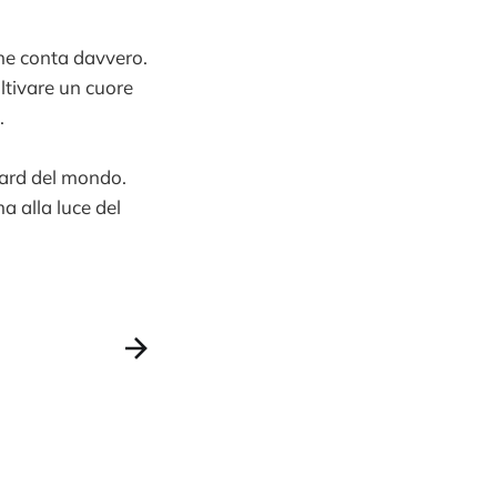
he conta davvero.
ltivare un cuore
.
dard del mondo.
ma alla luce del