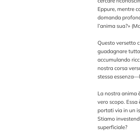
cercare riconosci
Eppure, mentre cor
domanda profonda
l’anima sua?» (Ma
Questo versetto ci
guadagnare tutto 
accumulando ricch
nostra corsa verso
stessa essenza—l
La nostra anima è 
vero scopo. Essa 
portati via in un 
Stiamo investendo
superficiale?