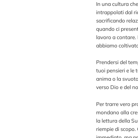
In una cultura che
intrappolati dal 
sacrificando relaz
quando ci presente
lavoro a contare
abbiamo coltivato 
Prendersi del temp
tuoi pensieri e le
anima o la svuota
verso Dio e del nos
Per trarre vero p
mondano alla cresc
la lettura della Su
riempie di scopo
immediato, ma pr