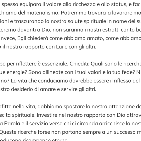
 spesso equipara il valore alla ricchezza e allo status, è fa
richiamo del materialismo. Potremmo trovarci a lavorare mol
ioni e trascurando la nostra salute spirituale in nome del 
remo davanti a Dio, non saranno i nostri estratti conto banc
. Invece, Egli chiederà come abbiamo amato, come abbiamo
il nostro rapporto con Lui e con gli altri.
o per riflettere è essenziale. Chiediti: Quali sono le ricerc
 tue energie? Sono allineate con i tuoi valori e la tua fede? 
no? La vita che conduciamo dovrebbe essere il riflesso de
tro desiderio di amare e servire gli altri.
rofitto nella vita, dobbiamo spostare la nostra attenzione 
ita spirituale. Investire nel nostro rapporto con Dio attrav
a Parola e il servizio verso chi ci circonda arricchisce la no
. Queste ricerche forse non portano sempre a un successo
oducono ricompense eterne.