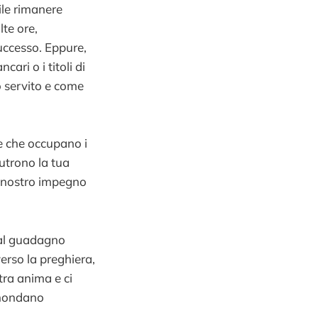
cile rimanere
te ore,
successo. Eppure,
ari o i titoli di
 servito e come
he che occupano i
Nutrono la tua
l nostro impegno
dal guadagno
erso la preghiera,
stra anima e ci
 mondano