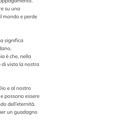
 e appagamento.
ere su una
il mondo e perde
a significa
dano,
a è che, nella
di vista la nostra
Dio e al nostro
 e possono essere
do dell’eternità.
 per un guadagno