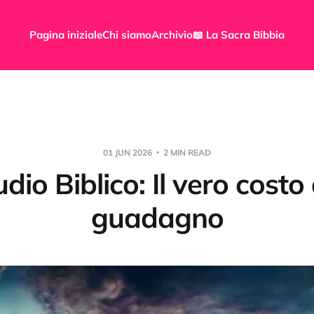
Pagina iniziale
Chi siamo
Archivio
📖 La Sacra Bibbia
01 JUN 2026
2 MIN READ
dio Biblico: Il vero costo
guadagno