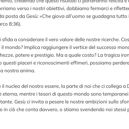
mento, credendo che questi risultati ci porteranno felicità
riamo verso i nostri obiettivi, dobbiamo fermarci e riflett
 posta da Gesù: «Che giova all’uomo se guadagna tutto 
rco 8:36).
 sfida a considerare il vero valore delle nostre ricerche. Cos
il mondo? Implica raggiungere il vertice del successo mon
ezze, potere e prestigio. Ma a quale costo? La tragica ironi
 questi piaceri e riconoscimenti effimeri, possiamo perdere 
a nostra anima.
il nucleo del nostro essere, la parte di noi che ci collega a 
è eterna, mentre i tesori di questo mondo sono temporanei
istante. Gesù ci invita a pesare le nostre ambizioni sullo sfon
 in ciò che conta davvero, o stiamo svendendo noi stessi