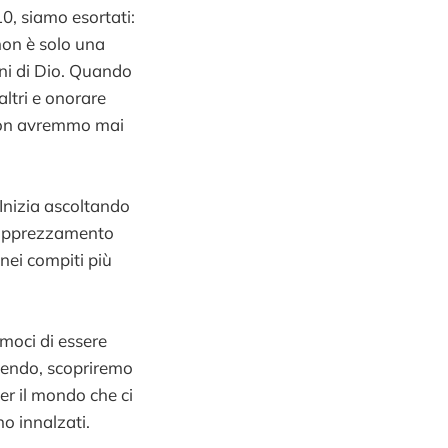
10, siamo esortati:
non è solo una
ani di Dio. Quando
altri e onorare
 non avremmo mai
 Inizia ascoltando
ra apprezzamento
 nei compiti più
amoci di essere
acendo, scopriremo
er il mondo che ci
no innalzati.