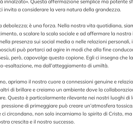
rà innalzato». Questa affermazione semplice ma potente sf
ci invita a considerare la vera natura della grandezza.
a debolezza; è una forza. Nella nostra vita quotidiana, sia
cimento, a scalare la scala sociale e ad affermare la nostr
 nella presenza sui social media o nelle relazioni personali, i
onosciuti può portarci ad agire in modi che alla fine conduc
esù, però, capovolge questo copione. Egli ci insegna che l
to-esaltazione, ma dall’atteggiamento di umiltà.
o, apriamo il nostro cuore a connessioni genuine e relazio
ltri di brillare e creiamo un ambiente dove la collaborazio
. Questo è particolarmente rilevante nei nostri luoghi di l
 pressione di primeggiare può creare un’atmosfera tossica.
e ci circondano, non solo incarniamo lo spirito di Cristo, 
ostra crescita e il nostro successo.