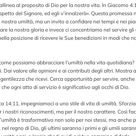
i allinea al proposito di Dio per la nostra vita. In Giacomo 4:
ospetto del Signore, ed egli v’innalzerà». Questa promessa 
 nostra umiltà, ma un invito a confidare nei tempi e nei pi
re la nostra gloria e invece ci concentriamo nel servire gli 
nella posizione di ricevere le Sue benedizioni in modi che
, come possiamo abbracciare l’umiltà nella vita quotidiana?
i. Dai valore alle opinioni e ai contributi degli altri. Most
 di gentilezza che ricevi. Cerca opportunità per servire, anche
 che ogni atto di servizio è significativo agli occhi di Dio.
a 14:11, impegniamoci a uno stile di vita di umiltà. Sforzi
 i nostri riconoscimenti, ma per il nostro carattere. Così f
ll’umiltà è trasformativo non solo per noi stessi, ma anche p
 nel regno di Dio, gli ultimi saranno i primi e gli umili saran