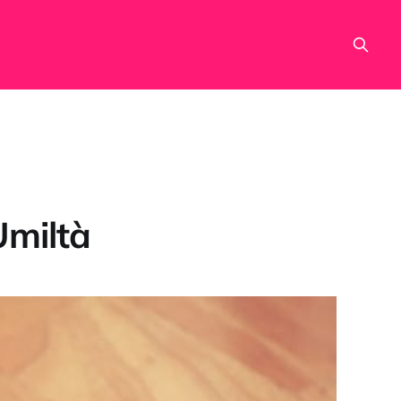
’Umiltà