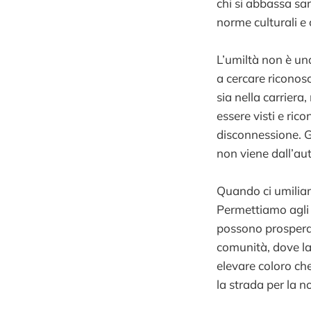
chi si abbassa sa
norme culturali e 
L’umiltà non è un
a cercare riconos
sia nella carriera,
essere visti e ric
disconnessione. G
non viene dall’au
Quando ci umiliam
Permettiamo agli a
possono prosperare
comunità, dove la
elevare coloro ch
la strada per la n