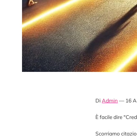
Di
Admin
— 16 A
È facile dire "Cre
Scorriamo citazio