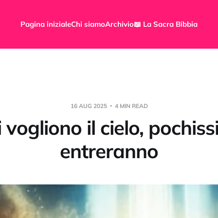
Pagina iniziale
Chi siamo
Archivio
📖 La Sacra Bibbia
16 AUG 2025
4 MIN READ
 vogliono il cielo, pochiss
entreranno