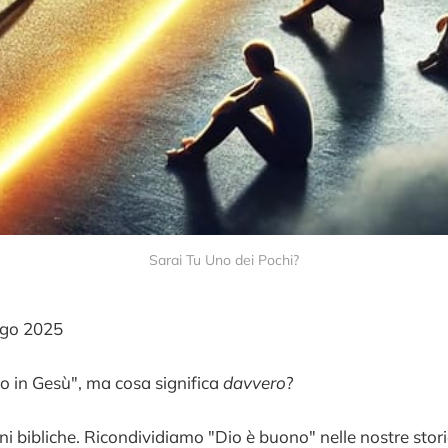
Sarai Tu Uno dei Pochi?
go 2025
do in Gesù", ma cosa significa
davvero
?
ni bibliche. Ricondividiamo "Dio è buono" nelle nostre stor