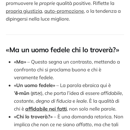
promuovere le
proprie
qualità positive. Riflette la
propria giustizia
,
auto-promozione
, o la tendenza a
dipingersi nella luce migliore.
«Ma un uomo fedele chi lo troverà?»
«Ma»
– Questo segna un contrasto, mettendo a
confronto chi si proclama buono e chi è
veramente fedele.
«Un uomo fedele»
– La parola ebraica qui è
’ĕ·mûn
(אֵמוּן), che porta l’idea di essere
affidabile
,
costante
,
degno di fiducia
e
leale
. È la qualità di
chi è
affidabile nei fatti
, non solo nelle parole.
«Chi lo troverà?»
– È una domanda retorica. Non
implica che non ce ne siano
affatto
, ma che tali