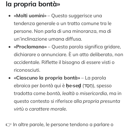
la propria bontà»
«Molti uomini»
– Questo suggerisce una
tendenza generale o un tratto comune tra le
persone. Non parla di una minoranza, ma di
un’inclinazione umana diffusa.
«Proclamano»
– Questa parola significa gridare,
dichiarare o annunciare. È un atto deliberato, non
accidentale. Riflette il bisogno di essere visti o
riconosciuti.
«Ciascuno la propria bontà»
– La parola
ebraica per
bontà
qui è
ḥe·seḏ
(חֶסֶד), spesso
tradotta come
bontà
,
lealtà
o
misericordia
, ma in
questo contesto si riferisce alla
propria presunta
virtù
o
carattere morale
.
👉 In altre parole, le persone tendono a parlare o