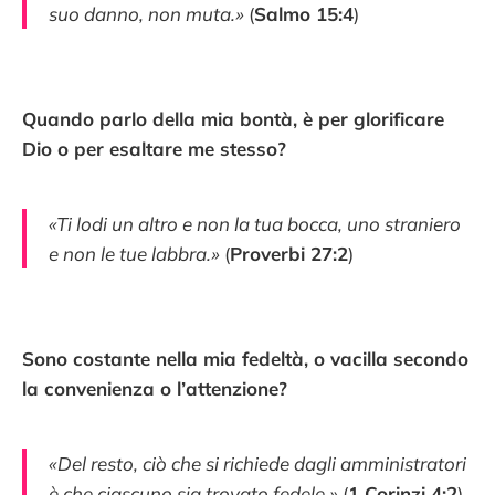
suo danno, non muta.»
(
Salmo 15:4
)
Quando parlo della mia bontà, è per glorificare
Dio o per esaltare me stesso?
«Ti lodi un altro e non la tua bocca, uno straniero
e non le tue labbra.»
(
Proverbi 27:2
)
Sono costante nella mia fedeltà, o vacilla secondo
la convenienza o l’attenzione?
«Del resto, ciò che si richiede dagli amministratori
è che ciascuno sia trovato fedele.»
(
1 Corinzi 4:2
)